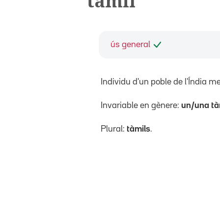
tàmil
ús general
Individu d'un poble de l'Índia me
Invariable en gènere:
un/una tà
Plural:
tàmils
.