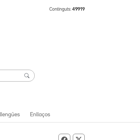
Continguts:
49919
 llengües
Enllaços