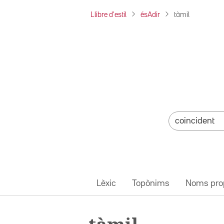
Llibre d'estil
ésAdir
tàmil
Lèxic
Topònims
Noms pro