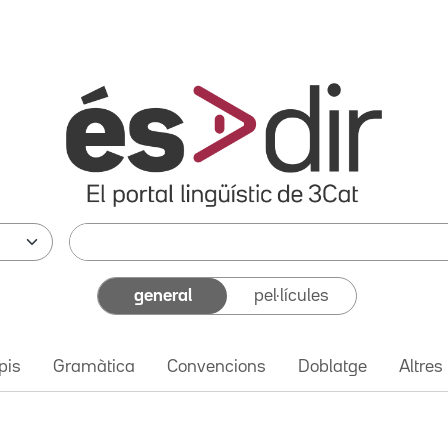
general
pel·lícules
pis
Gramàtica
Convencions
Doblatge
Altres