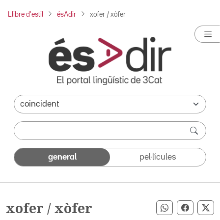
Llibre d'estil
ésAdir
xofer / xòfer
general
pel·lícules
xofer / xòfer
Compartir pe
Compart
Co