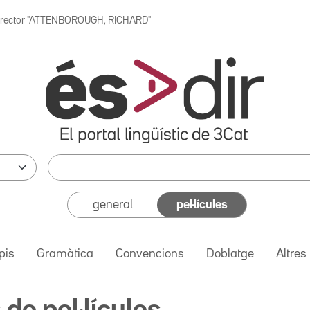
irector "ATTENBOROUGH, RICHARD"
general
pel·lícules
pis
Gramàtica
Convencions
Doblatge
Altres