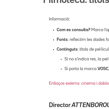
Filmoteca: títols
Informació:
Com es consulta?
Marca l'o
Fonts
: reflectim les dades f
Continguts
: títols de pel·l
Si no s'indica res, la pel
Si porta la marca
VOSC
Enllaços externs: cinema i dobla
Director
ATTENBOROU