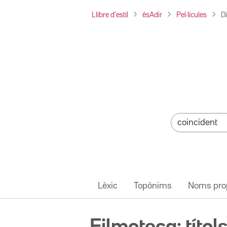
Llibre d'estil
ésAdir
Pel·lícules
D
Lèxic
Topònims
Noms pro