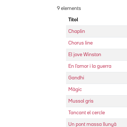
9 elements
Títol
Chaplin
Chorus line
El jove Winston
En l'amor i la guerra
Gandhi
Màgic
Mussol gris
Tancant el cercle
Un pont massa llunyà