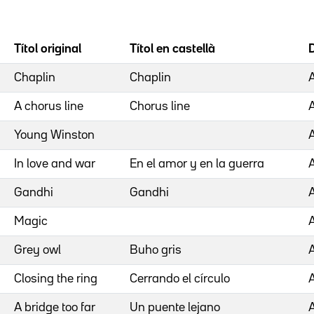
Títol original
Títol en castellà
D
Chaplin
Chaplin
A chorus line
Chorus line
Young Winston
In love and war
En el amor y en la guerra
Gandhi
Gandhi
Magic
Grey owl
Buho gris
Closing the ring
Cerrando el círculo
A bridge too far
Un puente lejano