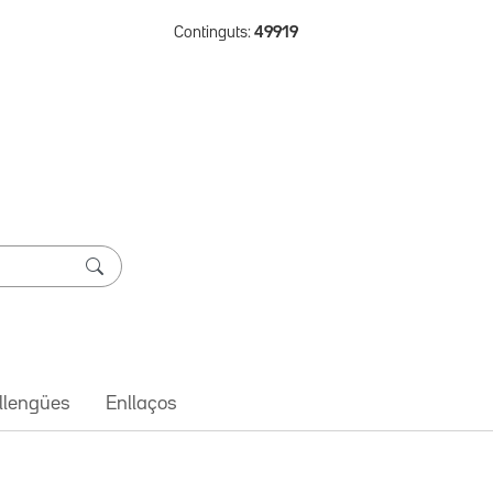
Continguts:
49919
 llengües
Enllaços