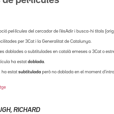
 de pel·lícules
pció
pel·lícules
del cercador de l'ésAdir i busca-hi títols (orig
acilitades per 3Cat i la Generalitat de Catalunya.
ícules doblades o subtitulades en català emeses a 3Cat o es
·lícula ha estat
doblada
.
, ha estat
subtitulada
però no doblada en el moment d'intro
tge
GH, RICHARD