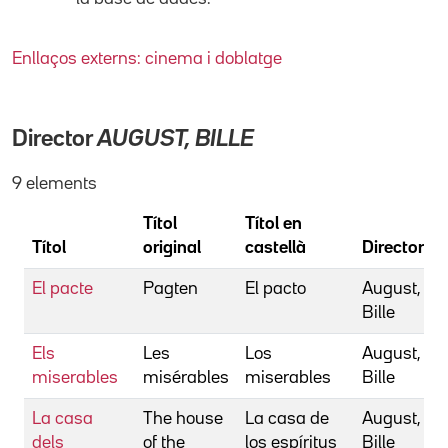
Enllaços externs: cinema i doblatge
Director
AUGUST, BILLE
9 elements
Títol
Títol en
Títol
original
castellà
Director
El pacte
Pagten
El pacto
August,
Bille
Els
Les
Los
August,
miserables
misérables
miserables
Bille
La casa
The house
La casa de
August,
dels
of the
los espíritus
Bille