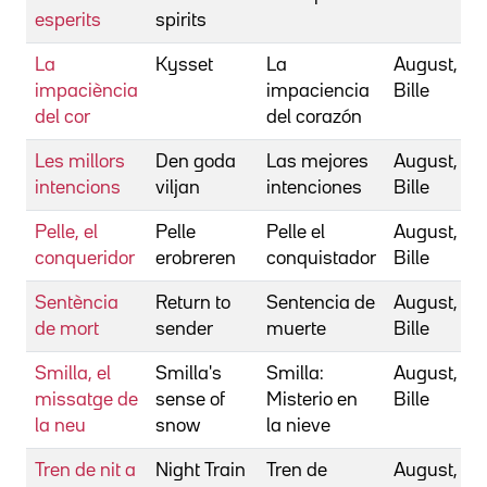
esperits
spirits
La
Kysset
La
August,
impaciència
impaciencia
Bille
del cor
del corazón
Les millors
Den goda
Las mejores
August,
intencions
viljan
intenciones
Bille
Pelle, el
Pelle
Pelle el
August,
conqueridor
erobreren
conquistador
Bille
Sentència
Return to
Sentencia de
August,
de mort
sender
muerte
Bille
Smilla, el
Smilla's
Smilla:
August,
missatge de
sense of
Misterio en
Bille
la neu
snow
la nieve
Tren de nit a
Night Train
Tren de
August,