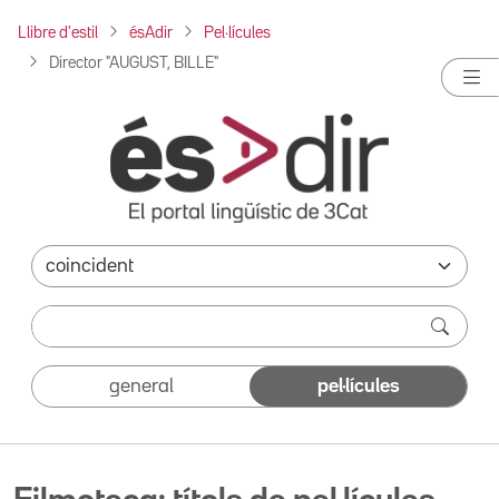
Llibre d'estil
ésAdir
Pel·lícules
Director "AUGUST, BILLE"
general
pel·lícules