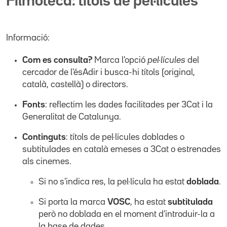
Filmoteca: títols de pel·lícules
Informació:
Com es consulta?
Marca l'opció
pel·lícules
del
cercador de l'ésAdir i busca-hi títols (original,
català, castellà) o directors.
Fonts
: reflectim les dades facilitades per 3Cat i la
Generalitat de Catalunya.
Continguts
: títols de pel·lícules doblades o
subtitulades en català emeses a 3Cat o estrenades
als cinemes.
Si no s'indica res, la pel·lícula ha estat
doblada
.
Si porta la marca
VOSC
, ha estat
subtitulada
però no doblada en el moment d'introduir-la a
la base de dades.