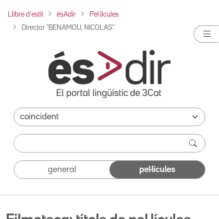
Llibre d'estil
ésAdir
Pel·lícules
Director "BENAMOU, NICOLAS"
general
pel·lícules