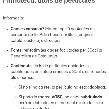
Filmoteca: títols de pel·lícules
Informació:
Com es consulta?
Marca l'opció
pel·lícules
del
cercador de l'ésAdir i busca-hi títols (original,
català, castellà) o directors.
Fonts
: reflectim les dades facilitades per 3Cat i la
Generalitat de Catalunya.
Continguts
: títols de pel·lícules doblades o
subtitulades en català emeses a 3Cat o estrenades
als cinemes.
Si no s'indica res, la pel·lícula ha estat
doblada
.
Si porta la marca
VOSC
, ha estat
subtitulada
però no doblada en el moment d'introduir-la a
la base de dades.