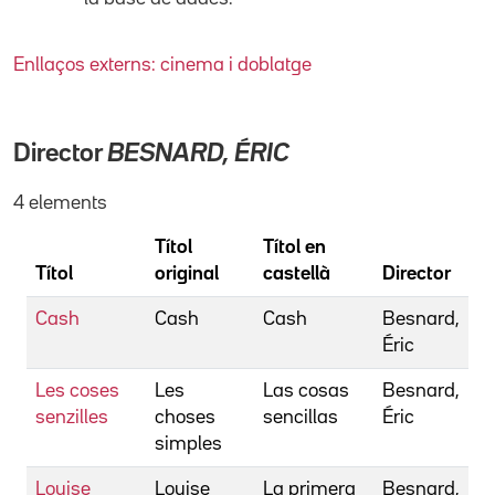
Enllaços externs: cinema i doblatge
Director
BESNARD, ÉRIC
4 elements
Títol
Títol en
Títol
original
castellà
Director
Cash
Cash
Cash
Besnard,
Éric
Les coses
Les
Las cosas
Besnard,
senzilles
choses
sencillas
Éric
simples
Louise
Louise
La primera
Besnard,