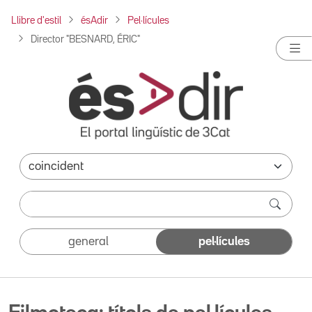
Llibre d'estil
ésAdir
Pel·lícules
Director "BESNARD, ÉRIC"
general
pel·lícules