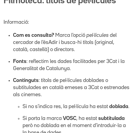
Filmoteca: títols de pel·lícules
Informació:
Com es consulta?
Marca l'opció
pel·lícules
del
cercador de l'ésAdir i busca-hi títols (original,
català, castellà) o directors.
Fonts
: reflectim les dades facilitades per 3Cat i la
Generalitat de Catalunya.
Continguts
: títols de pel·lícules doblades o
subtitulades en català emeses a 3Cat o estrenades
als cinemes.
Si no s'indica res, la pel·lícula ha estat
doblada
.
Si porta la marca
VOSC
, ha estat
subtitulada
però no doblada en el moment d'introduir-la a
la base de dades.