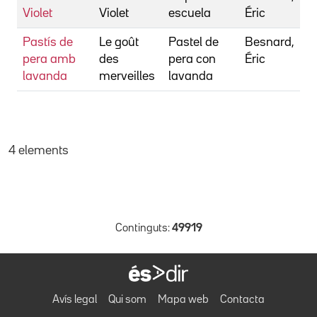
Violet
Violet
escuela
Éric
Pastís de
Le goût
Pastel de
Besnard,
pera amb
des
pera con
Éric
lavanda
merveilles
lavanda
4 elements
Continguts:
49919
Avís legal
Qui som
Mapa web
Contacta