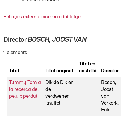
Enllaços externs: cinema i doblatge
Director
BOSCH, JOOST VAN
1 elements
Títol en
Títol
Títol original
castellà
Director
Tummy Tom a
Dikkie Dik en
Bosch,
la recerca del
de
Joost
peluix perdut
verdwenen
van
knuffel
Verkerk,
Erik