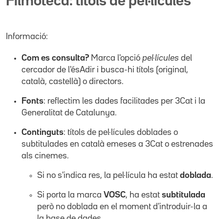
Filmoteca: títols de pel·lícules
Informació:
Com es consulta?
Marca l'opció
pel·lícules
del
cercador de l'ésAdir i busca-hi títols (original,
català, castellà) o directors.
Fonts
: reflectim les dades facilitades per 3Cat i la
Generalitat de Catalunya.
Continguts
: títols de pel·lícules doblades o
subtitulades en català emeses a 3Cat o estrenades
als cinemes.
Si no s'indica res, la pel·lícula ha estat
doblada
.
Si porta la marca
VOSC
, ha estat
subtitulada
però no doblada en el moment d'introduir-la a
la base de dades.