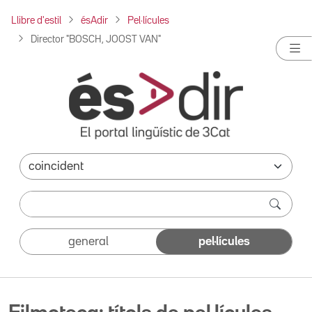
Llibre d'estil
ésAdir
Pel·lícules
Director "BOSCH, JOOST VAN"
general
pel·lícules