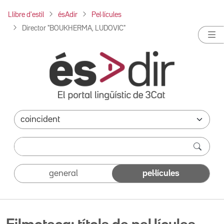
Llibre d'estil
ésAdir
Pel·lícules
Director "BOUKHERMA, LUDOVIC"
general
pel·lícules