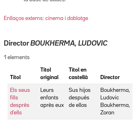
Enllaços externs: cinema i doblatge
Director
BOUKHERMA, LUDOVIC
1 elements
Títol
Títol en
Títol
original
castellà
Director
Els seus
Leurs
Sus hijos
Boukherma,
fills
enfants
después
Ludovic
després
après eux
de ellos
Boukherma,
d'ells
Zoran