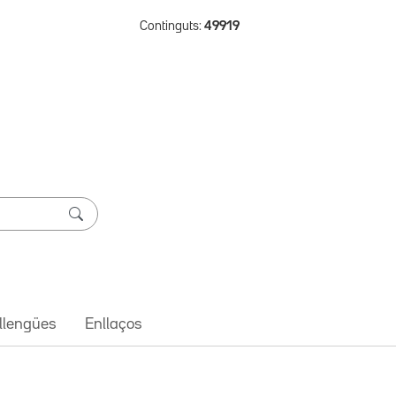
Continguts:
49919
 llengües
Enllaços