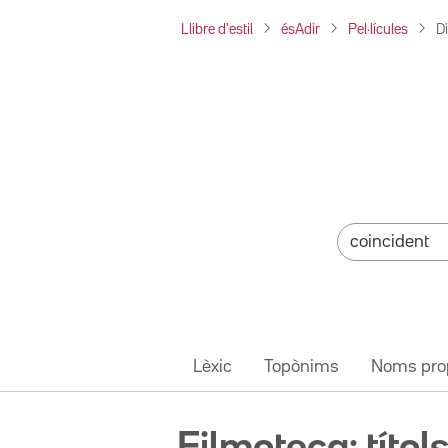
Llibre d'estil
ésAdir
Pel·lícules
D
Lèxic
Topònims
Noms pro