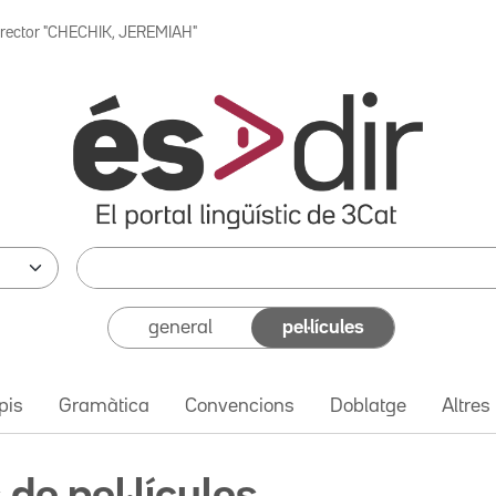
irector "CHECHIK, JEREMIAH"
general
pel·lícules
pis
Gramàtica
Convencions
Doblatge
Altres