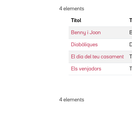
4 elements
Títol
T
Benny i Joon
B
Diabòliques
D
El dia del teu casament
T
Els venjadors
T
4 elements