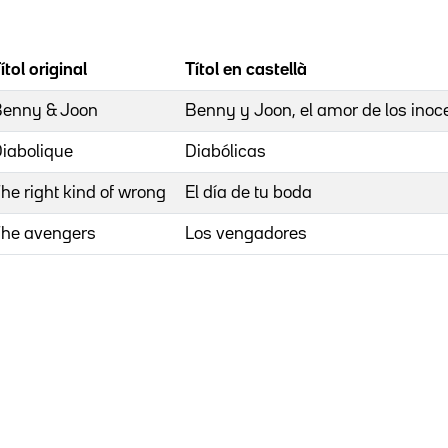
ítol original
Títol en castellà
enny & Joon
Benny y Joon, el amor de los inoc
iabolique
Diabólicas
he right kind of wrong
El día de tu boda
he avengers
Los vengadores