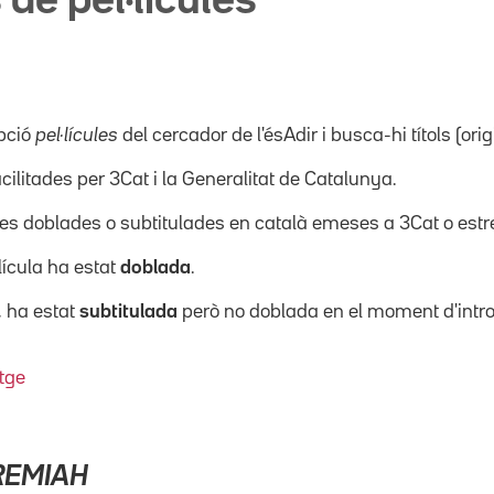
 de pel·lícules
pció
pel·lícules
del cercador de l'ésAdir i busca-hi títols (orig
acilitades per 3Cat i la Generalitat de Catalunya.
ícules doblades o subtitulades en català emeses a 3Cat o es
·lícula ha estat
doblada
.
, ha estat
subtitulada
però no doblada en el moment d'intro
tge
REMIAH