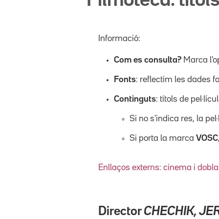
Filmoteca: títols
Informació:
Com es consulta?
Marca l'o
Fonts
: reflectim les dades f
Continguts
: títols de pel·l
Si no s'indica res, la pel
Si porta la marca
VOSC
Enllaços externs: cinema i dobla
Director
CHECHIK, JE