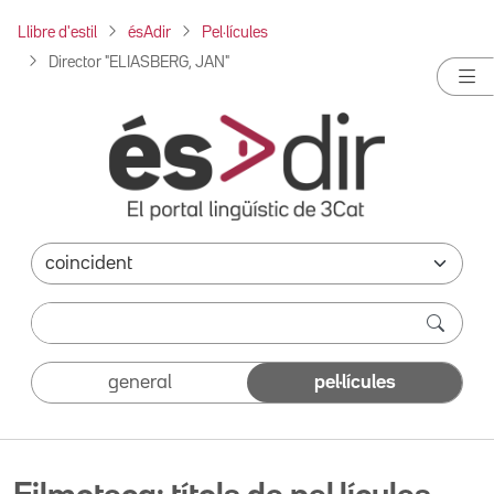
Llibre d'estil
ésAdir
Pel·lícules
Director "ELIASBERG, JAN"
general
pel·lícules