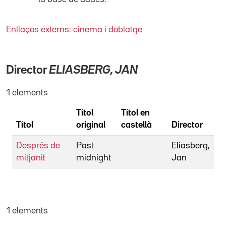
Enllaços externs: cinema i doblatge
Director
ELIASBERG, JAN
1 elements
Títol
Títol en
Títol
original
castellà
Director
Després de
Past
Eliasberg,
mitjanit
midnight
Jan
1 elements