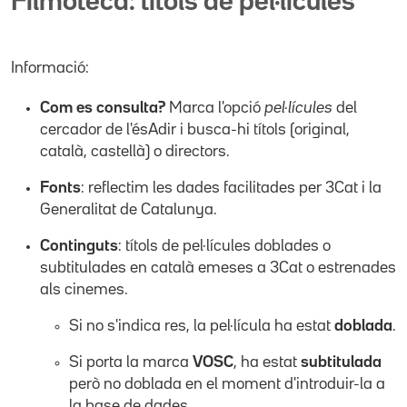
Filmoteca: títols de pel·lícules
Informació:
Com es consulta?
Marca l'opció
pel·lícules
del
cercador de l'ésAdir i busca-hi títols (original,
català, castellà) o directors.
Fonts
: reflectim les dades facilitades per 3Cat i la
Generalitat de Catalunya.
Continguts
: títols de pel·lícules doblades o
subtitulades en català emeses a 3Cat o estrenades
als cinemes.
Si no s'indica res, la pel·lícula ha estat
doblada
.
Si porta la marca
VOSC
, ha estat
subtitulada
però no doblada en el moment d'introduir-la a
la base de dades.