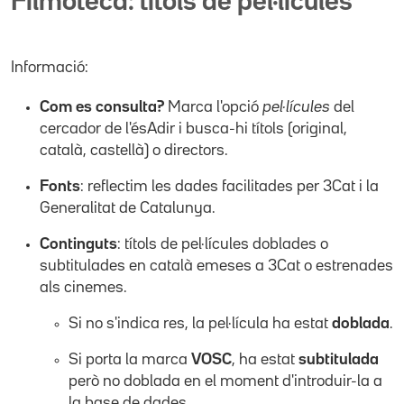
Filmoteca: títols de pel·lícules
Informació:
Com es consulta?
Marca l'opció
pel·lícules
del
cercador de l'ésAdir i busca-hi títols (original,
català, castellà) o directors.
Fonts
: reflectim les dades facilitades per 3Cat i la
Generalitat de Catalunya.
Continguts
: títols de pel·lícules doblades o
subtitulades en català emeses a 3Cat o estrenades
als cinemes.
Si no s'indica res, la pel·lícula ha estat
doblada
.
Si porta la marca
VOSC
, ha estat
subtitulada
però no doblada en el moment d'introduir-la a
la base de dades.