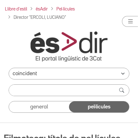
Llibre d'estil
ésAdir
Pel·lícules
Director "ERCOLI, LUCIANO"
general
pel·lícules