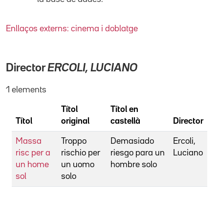
Enllaços externs: cinema i doblatge
Director
ERCOLI, LUCIANO
1 elements
Títol
Títol en
Títol
original
castellà
Director
Massa
Troppo
Demasiado
Ercoli,
risc per a
rischio per
riesgo para un
Luciano
un home
un uomo
hombre solo
sol
solo