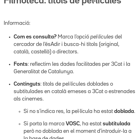
Filmoteca: títols de pel·lícules
Informació:
Com es consulta?
Marca l'opció
pel·lícules
del
cercador de l'ésAdir i busca-hi títols (original,
català, castellà) o directors.
Fonts
: reflectim les dades facilitades per 3Cat i la
Generalitat de Catalunya.
Continguts
: títols de pel·lícules doblades o
subtitulades en català emeses a 3Cat o estrenades
als cinemes.
Si no s'indica res, la pel·lícula ha estat
doblada
.
Si porta la marca
VOSC
, ha estat
subtitulada
però no doblada en el moment d'introduir-la a
la base de dades.