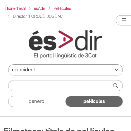
Llibre d'estil
ésAdir
Pel·lícules
Director "FORQUÉ, JOSÉ M."
general
pel·lícules