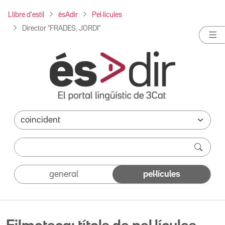
Llibre d'estil
ésAdir
Pel·lícules
Director "FRADES, JORDI"
general
pel·lícules