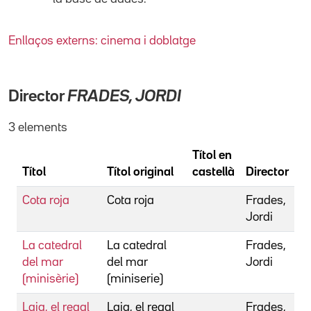
Enllaços externs: cinema i doblatge
Director
FRADES, JORDI
3 elements
Títol en
Títol
Títol original
castellà
Director
Cota roja
Cota roja
Frades,
Jordi
La catedral
La catedral
Frades,
del mar
del mar
Jordi
(minisèrie)
(miniserie)
Laia, el regal
Laia, el regal
Frades,