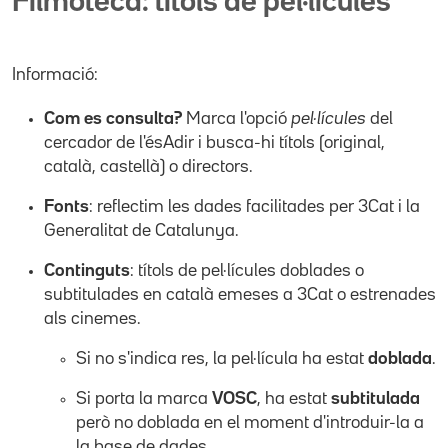
Filmoteca: títols de pel·lícules
Informació:
Com es consulta?
Marca l'opció
pel·lícules
del
cercador de l'ésAdir i busca-hi títols (original,
català, castellà) o directors.
Fonts
: reflectim les dades facilitades per 3Cat i la
Generalitat de Catalunya.
Continguts
: títols de pel·lícules doblades o
subtitulades en català emeses a 3Cat o estrenades
als cinemes.
Si no s'indica res, la pel·lícula ha estat
doblada
.
Si porta la marca
VOSC
, ha estat
subtitulada
però no doblada en el moment d'introduir-la a
la base de dades.