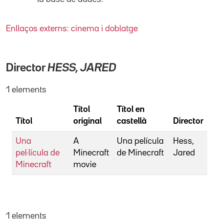
Enllaços externs: cinema i doblatge
Director
HESS, JARED
1 elements
Títol
Títol en
Títol
original
castellà
Director
Una
A
Una película
Hess,
pel·lícula de
Minecraft
de Minecraft
Jared
Minecraft
movie
1 elements