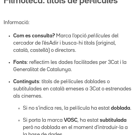
Filmoteca: títols de pel·lícules
Informació:
Com es consulta?
Marca l'opció
pel·lícules
del
cercador de l'ésAdir i busca-hi títols (original,
català, castellà) o directors.
Fonts
: reflectim les dades facilitades per 3Cat i la
Generalitat de Catalunya.
Continguts
: títols de pel·lícules doblades o
subtitulades en català emeses a 3Cat o estrenades
als cinemes.
Si no s'indica res, la pel·lícula ha estat
doblada
.
Si porta la marca
VOSC
, ha estat
subtitulada
però no doblada en el moment d'introduir-la a
la base de dades.