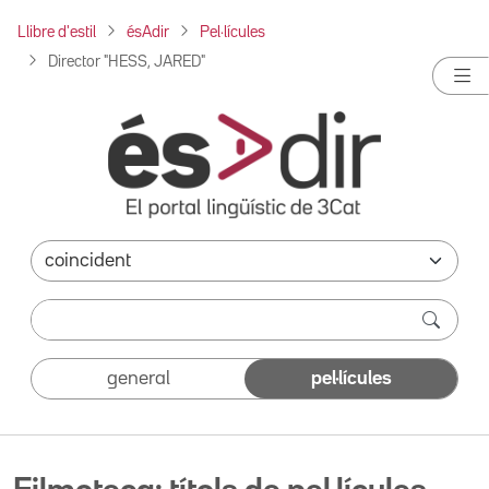
Llibre d'estil
ésAdir
Pel·lícules
Director "HESS, JARED"
general
pel·lícules