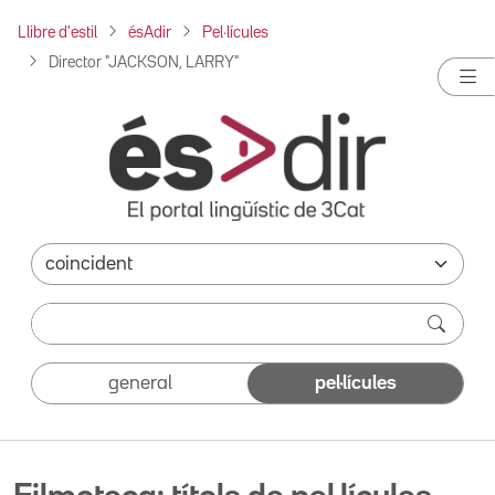
Llibre d'estil
ésAdir
Pel·lícules
Director "JACKSON, LARRY"
general
pel·lícules