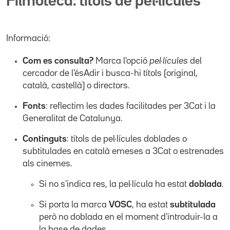
Filmoteca: títols de pel·lícules
Informació:
Com es consulta?
Marca l'opció
pel·lícules
del
cercador de l'ésAdir i busca-hi títols (original,
català, castellà) o directors.
Fonts
: reflectim les dades facilitades per 3Cat i la
Generalitat de Catalunya.
Continguts
: títols de pel·lícules doblades o
subtitulades en català emeses a 3Cat o estrenades
als cinemes.
Si no s'indica res, la pel·lícula ha estat
doblada
.
Si porta la marca
VOSC
, ha estat
subtitulada
però no doblada en el moment d'introduir-la a
la base de dades.