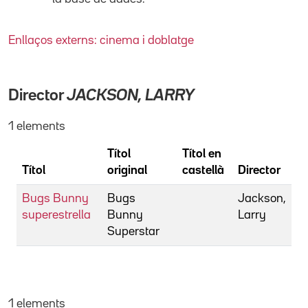
Enllaços externs: cinema i doblatge
Director
JACKSON, LARRY
1 elements
Títol
Títol en
Títol
original
castellà
Director
Bugs Bunny
Bugs
Jackson,
superestrella
Bunny
Larry
Superstar
1 elements