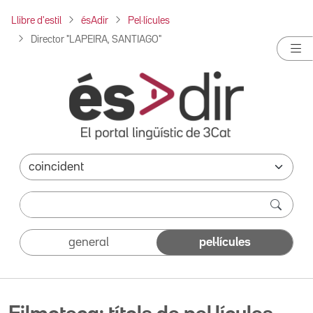
Llibre d'estil
ésAdir
Pel·lícules
Director "LAPEIRA, SANTIAGO"
general
pel·lícules