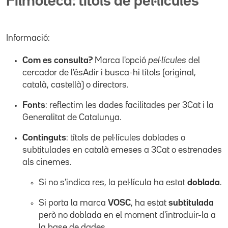
Filmoteca: títols de pel·lícules
Informació:
Com es consulta?
Marca l'opció
pel·lícules
del
cercador de l'ésAdir i busca-hi títols (original,
català, castellà) o directors.
Fonts
: reflectim les dades facilitades per 3Cat i la
Generalitat de Catalunya.
Continguts
: títols de pel·lícules doblades o
subtitulades en català emeses a 3Cat o estrenades
als cinemes.
Si no s'indica res, la pel·lícula ha estat
doblada
.
Si porta la marca
VOSC
, ha estat
subtitulada
però no doblada en el moment d'introduir-la a
la base de dades.