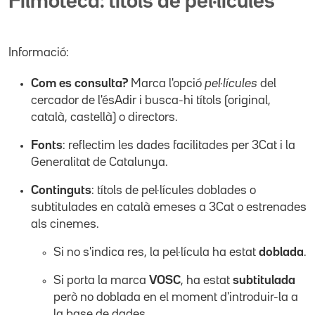
Filmoteca: títols de pel·lícules
Informació:
Com es consulta?
Marca l'opció
pel·lícules
del
cercador de l'ésAdir i busca-hi títols (original,
català, castellà) o directors.
Fonts
: reflectim les dades facilitades per 3Cat i la
Generalitat de Catalunya.
Continguts
: títols de pel·lícules doblades o
subtitulades en català emeses a 3Cat o estrenades
als cinemes.
Si no s'indica res, la pel·lícula ha estat
doblada
.
Si porta la marca
VOSC
, ha estat
subtitulada
però no doblada en el moment d'introduir-la a
la base de dades.