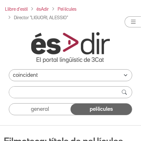
Llibre d'estil
ésAdir
Pel·lícules
Director "LIGUORI, ALESSIO"
general
pel·lícules