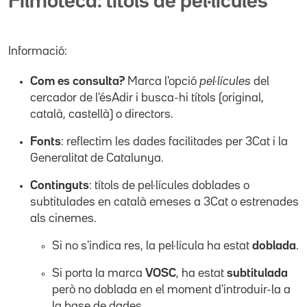
Filmoteca: títols de pel·lícules
Informació:
Com es consulta?
Marca l'opció
pel·lícules
del
cercador de l'ésAdir i busca-hi títols (original,
català, castellà) o directors.
Fonts
: reflectim les dades facilitades per 3Cat i la
Generalitat de Catalunya.
Continguts
: títols de pel·lícules doblades o
subtitulades en català emeses a 3Cat o estrenades
als cinemes.
Si no s'indica res, la pel·lícula ha estat
doblada
.
Si porta la marca
VOSC
, ha estat
subtitulada
però no doblada en el moment d'introduir-la a
la base de dades.