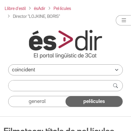
Llibre d'estil
ésAdir
Pel·lícules
Director "LOJKINE, BORIS"
general
pel·lícules