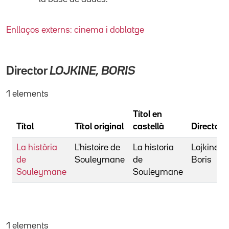
Enllaços externs: cinema i doblatge
Director
LOJKINE, BORIS
1 elements
Títol en
Títol
Títol original
castellà
Director
La història
L'histoire de
La historia
Lojkine,
de
Souleymane
de
Boris
Souleymane
Souleymane
1 elements