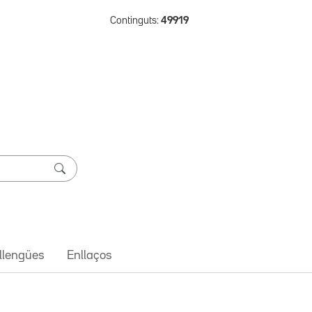
Continguts:
49919
 llengües
Enllaços