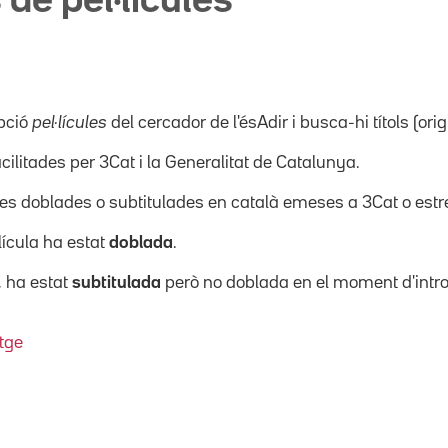
 de pel·lícules
pció
pel·lícules
del cercador de l'ésAdir i busca-hi títols (orig
acilitades per 3Cat i la Generalitat de Catalunya.
ícules doblades o subtitulades en català emeses a 3Cat o es
·lícula ha estat
doblada
.
, ha estat
subtitulada
però no doblada en el moment d'intro
tge