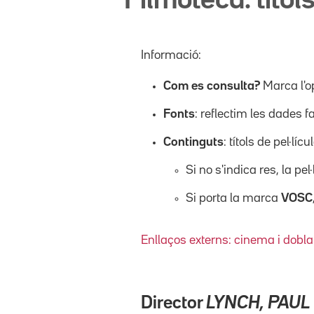
Filmoteca: títols
Informació:
Com es consulta?
Marca l'o
Fonts
: reflectim les dades f
Continguts
: títols de pel·l
Si no s'indica res, la pel
Si porta la marca
VOSC
Enllaços externs: cinema i dobla
Director
LYNCH, PAUL