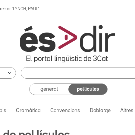
irector "LYNCH, PAUL"
general
pel·lícules
pis
Gramàtica
Convencions
Doblatge
Altres