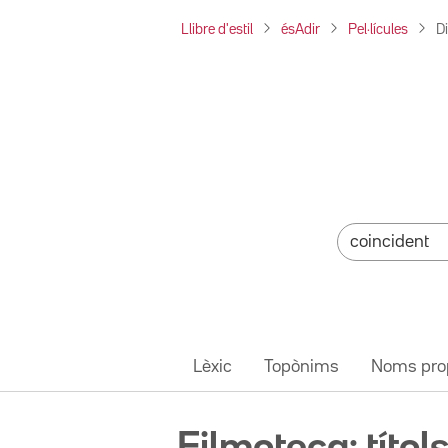
Llibre d'estil
ésAdir
Pel·lícules
D
Lèxic
Topònims
Noms pro