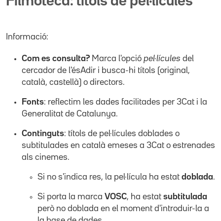
Filmoteca: títols de pel·lícules
Informació:
Com es consulta?
Marca l'opció
pel·lícules
del
cercador de l'ésAdir i busca-hi títols (original,
català, castellà) o directors.
Fonts
: reflectim les dades facilitades per 3Cat i la
Generalitat de Catalunya.
Continguts
: títols de pel·lícules doblades o
subtitulades en català emeses a 3Cat o estrenades
als cinemes.
Si no s'indica res, la pel·lícula ha estat
doblada
.
Si porta la marca
VOSC
, ha estat
subtitulada
però no doblada en el moment d'introduir-la a
la base de dades.