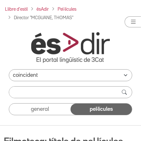
Llibre d'estil
ésAdir
Pel·lícules
Director "MCGUANE, THOMAS"
general
pel·lícules