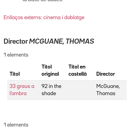
Enllaços externs: cinema i doblatge
Director
MCGUANE, THOMAS
1 elements
Títol
Títol en
Títol
original
castellà
Director
33 graus a
92 in the
McGuane,
l'ombra
shade
Thomas
1 elements