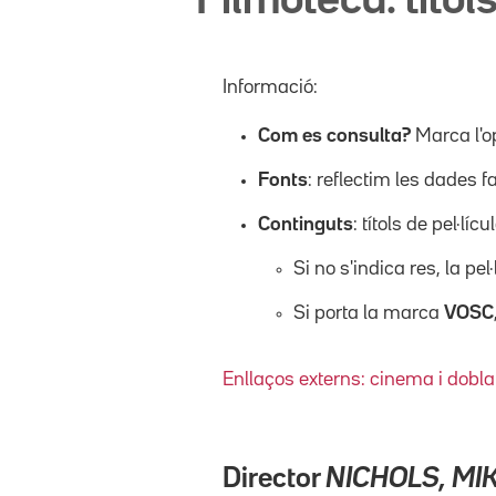
Filmoteca: títols
Informació:
Com es consulta?
Marca l'o
Fonts
: reflectim les dades f
Continguts
: títols de pel·l
Si no s'indica res, la pel
Si porta la marca
VOSC
Enllaços externs: cinema i dobla
Director
NICHOLS, MI