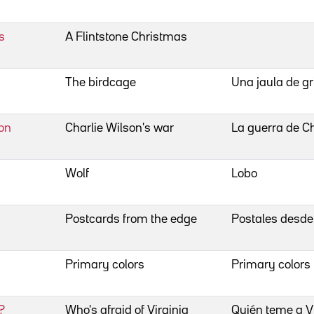
s
A Flintstone Christmas
The birdcage
Una jaula de gri
son
Charlie Wilson's war
La guerra de Ch
Wolf
Lobo
Postcards from the edge
Postales desde e
Primary colors
Primary colors
?
Who's afraid of Virginia
Quién teme a Vi