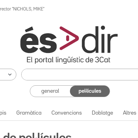
irector "NICHOLS, MIKE"
general
pel·lícules
pis
Gramàtica
Convencions
Doblatge
Altres