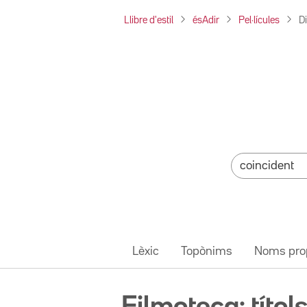
Llibre d'estil
ésAdir
Pel·lícules
D
Lèxic
Topònims
Noms pro