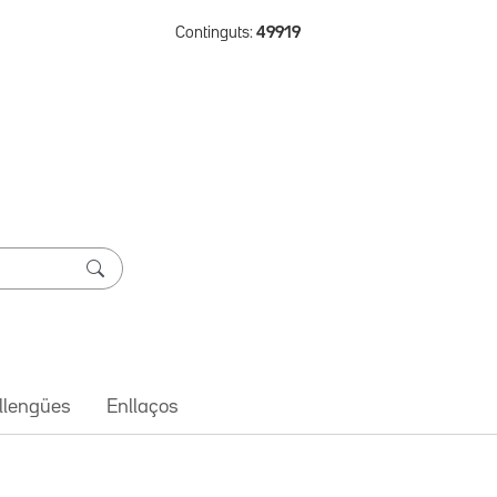
Continguts:
49919
 llengües
Enllaços