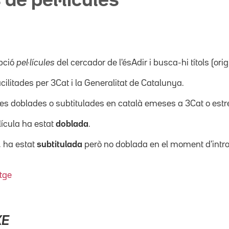
 de pel·lícules
pció
pel·lícules
del cercador de l'ésAdir i busca-hi títols (orig
acilitades per 3Cat i la Generalitat de Catalunya.
ícules doblades o subtitulades en català emeses a 3Cat o es
·lícula ha estat
doblada
.
, ha estat
subtitulada
però no doblada en el moment d'intro
tge
KE