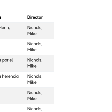
à
Director
 Henry
Nichols,
Mike
Nichols,
Mike
 por el
Nichols,
Mike
a herencia
Nichols,
Mike
Nichols,
Mike
Nichols,