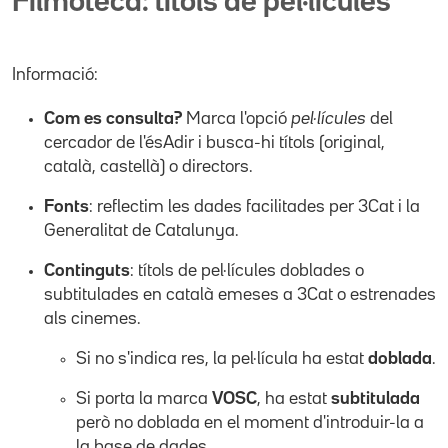
Filmoteca: títols de pel·lícules
Informació:
Com es consulta?
Marca l'opció
pel·lícules
del
cercador de l'ésAdir i busca-hi títols (original,
català, castellà) o directors.
Fonts
: reflectim les dades facilitades per 3Cat i la
Generalitat de Catalunya.
Continguts
: títols de pel·lícules doblades o
subtitulades en català emeses a 3Cat o estrenades
als cinemes.
Si no s'indica res, la pel·lícula ha estat
doblada
.
Si porta la marca
VOSC
, ha estat
subtitulada
però no doblada en el moment d'introduir-la a
la base de dades.