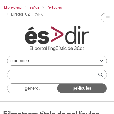
Llibre d'estil
ésAdir
Pel·lícules
Director "OZ, FRANK"
general
pel·lícules