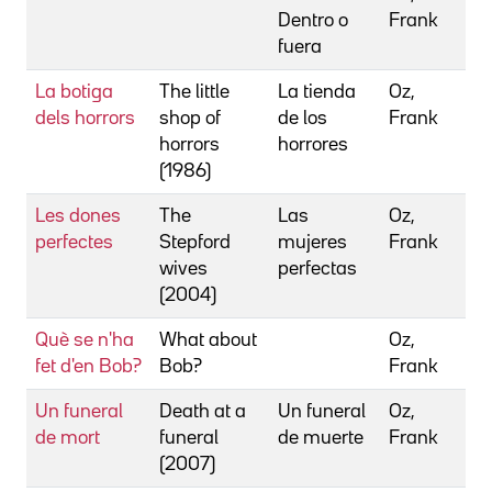
Dentro o
Frank
fuera
La botiga
The little
La tienda
Oz,
dels horrors
shop of
de los
Frank
horrors
horrores
(1986)
Les dones
The
Las
Oz,
perfectes
Stepford
mujeres
Frank
wives
perfectas
(2004)
Què se n'ha
What about
Oz,
fet d'en Bob?
Bob?
Frank
Un funeral
Death at a
Un funeral
Oz,
de mort
funeral
de muerte
Frank
(2007)