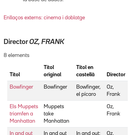
Enllaços externs: cinema i doblatge
Director
OZ, FRANK
8 elements
Títol
Títol en
Títol
original
castellà
Director
Bowfinger
Bowfinger
Bowfinger,
Oz,
el pícaro
Frank
Els Muppets
Muppets
Oz,
triomfen a
take
Frank
Manhattan
Manhattan
In and out
In and out
In and out:
Oz,