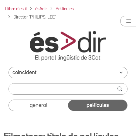
Llibre d'estil
ésAdir
Pel·lícules
Director "PHILIPS, LEE"
general
pel·lícules