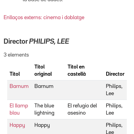
Enllaços externs: cinema i doblatge
Director
PHILIPS, LEE
3 elements
Títol
Títol en
Títol
original
castellà
Director
Barnum
Barnum
Philips,
Lee
El llamp
The blue
El refugio del
Philips,
blau
lightning
asesino
Lee
Happy
Happy
Philips,
Lee