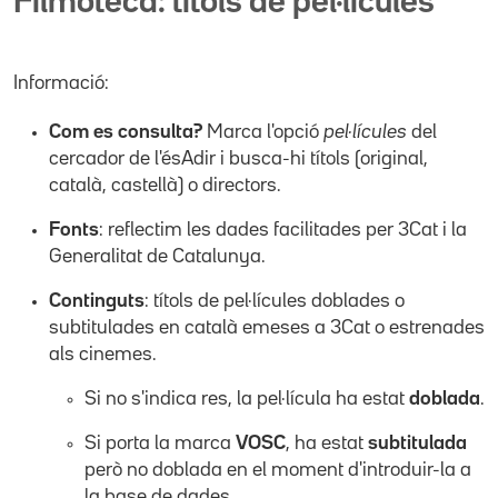
Filmoteca: títols de pel·lícules
Informació:
Com es consulta?
Marca l'opció
pel·lícules
del
cercador de l'ésAdir i busca-hi títols (original,
català, castellà) o directors.
Fonts
: reflectim les dades facilitades per 3Cat i la
Generalitat de Catalunya.
Continguts
: títols de pel·lícules doblades o
subtitulades en català emeses a 3Cat o estrenades
als cinemes.
Si no s'indica res, la pel·lícula ha estat
doblada
.
Si porta la marca
VOSC
, ha estat
subtitulada
però no doblada en el moment d'introduir-la a
la base de dades.