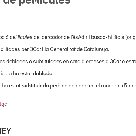
 de pel·lícules
pció
pel·lícules
del cercador de l'ésAdir i busca-hi títols (orig
acilitades per 3Cat i la Generalitat de Catalunya.
ícules doblades o subtitulades en català emeses a 3Cat o es
·lícula ha estat
doblada
.
, ha estat
subtitulada
però no doblada en el moment d'intro
tge
NEY