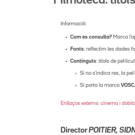
Filmoteca: títols
Informació:
Com es consulta?
Marca l'o
Fonts
: reflectim les dades f
Continguts
: títols de pel·l
Si no s'indica res, la pel
Si porta la marca
VOSC
Enllaços externs: cinema i dobla
Director
POITIER, SID