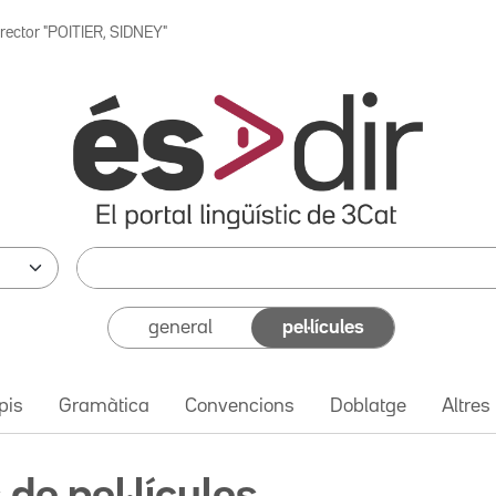
irector "POITIER, SIDNEY"
general
pel·lícules
pis
Gramàtica
Convencions
Doblatge
Altres