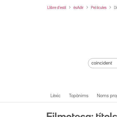
Llibre d'estil
ésAdir
Pel·lícules
D
Lèxic
Topònims
Noms pro