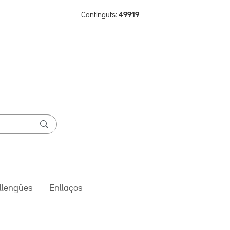
Continguts:
49919
 llengües
Enllaços