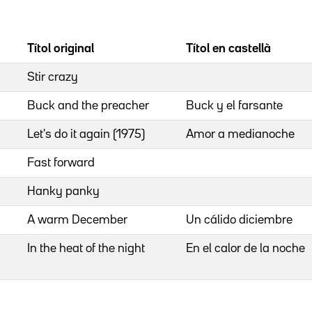
Títol original
Títol en castellà
Stir crazy
Buck and the preacher
Buck y el farsante
Let's do it again (1975)
Amor a medianoche
Fast forward
Hanky panky
A warm December
Un cálido diciembre
In the heat of the night
En el calor de la noche