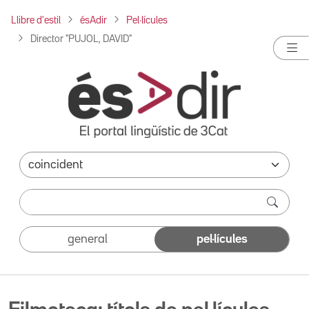
Llibre d'estil
ésAdir
Pel·lícules
Director "PUJOL, DAVID"
general
pel·lícules