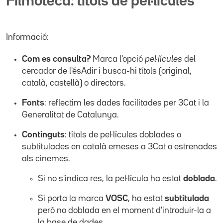
Filmoteca: títols de pel·lícules
Informació:
Com es consulta?
Marca l'opció
pel·lícules
del
cercador de l'ésAdir i busca-hi títols (original,
català, castellà) o directors.
Fonts
: reflectim les dades facilitades per 3Cat i la
Generalitat de Catalunya.
Continguts
: títols de pel·lícules doblades o
subtitulades en català emeses a 3Cat o estrenades
als cinemes.
Si no s'indica res, la pel·lícula ha estat
doblada
.
Si porta la marca
VOSC
, ha estat
subtitulada
però no doblada en el moment d'introduir-la a
la base de dades.