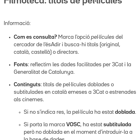
Filmoteca: títols de pel·lícules
Informació:
Com es consulta?
Marca l'opció
pel·lícules
del
cercador de l'ésAdir i busca-hi títols (original,
català, castellà) o directors.
Fonts
: reflectim les dades facilitades per 3Cat i la
Generalitat de Catalunya.
Continguts
: títols de pel·lícules doblades o
subtitulades en català emeses a 3Cat o estrenades
als cinemes.
Si no s'indica res, la pel·lícula ha estat
doblada
.
Si porta la marca
VOSC
, ha estat
subtitulada
però no doblada en el moment d'introduir-la a
la base de dades.