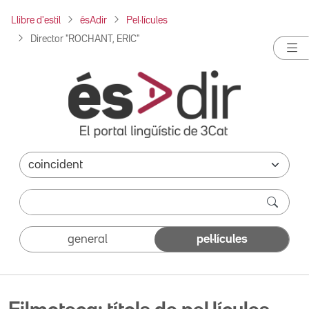
Llibre d'estil
ésAdir
Pel·lícules
Director "ROCHANT, ERIC"
general
pel·lícules