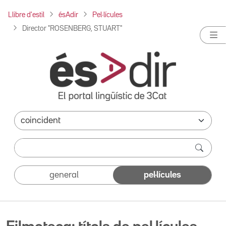
Llibre d'estil
ésAdir
Pel·lícules
Director "ROSENBERG, STUART"
general
pel·lícules