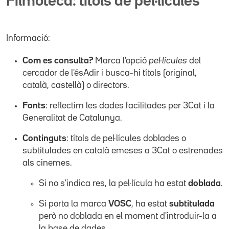
Filmoteca: títols de pel·lícules
Informació:
Com es consulta?
Marca l'opció
pel·lícules
del
cercador de l'ésAdir i busca-hi títols (original,
català, castellà) o directors.
Fonts
: reflectim les dades facilitades per 3Cat i la
Generalitat de Catalunya.
Continguts
: títols de pel·lícules doblades o
subtitulades en català emeses a 3Cat o estrenades
als cinemes.
Si no s'indica res, la pel·lícula ha estat
doblada
.
Si porta la marca
VOSC
, ha estat
subtitulada
però no doblada en el moment d'introduir-la a
la base de dades.