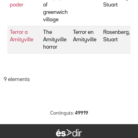
poder
of
Stuart
greenwich
village
Terror a
The
Terror en
Rosenberg,
Amityville
Amityville
Amityville
Stuart
horror
9 elements
Continguts:
49919