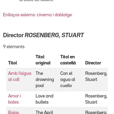
Enllaços externs: cinema i doblatge
Director
ROSENBERG, STUART
9 elements
Títol
Títol en
Títol
original
castellà
Director
Amb l'aigua
The
Con el
Rosenberg,
al coll
drowning
agua al
Stuart
pool
cuello
Amor i
Love and
Rosenberg,
bales
bullets
Stuart
Bojos
The April
Rosenberg,