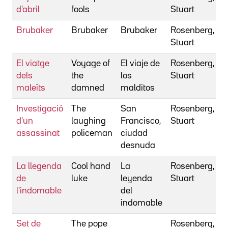
d'abril
fools
Stuart
Brubaker
Brubaker
Brubaker
Rosenberg,
Stuart
El viatge
Voyage of
El viaje de
Rosenberg,
dels
the
los
Stuart
maleïts
damned
malditos
Investigació
The
San
Rosenberg,
d'un
laughing
Francisco,
Stuart
assassinat
policeman
ciudad
desnuda
La llegenda
Cool hand
La
Rosenberg,
de
luke
leyenda
Stuart
l'indomable
del
indomable
Set de
The pope
Rosenberg,