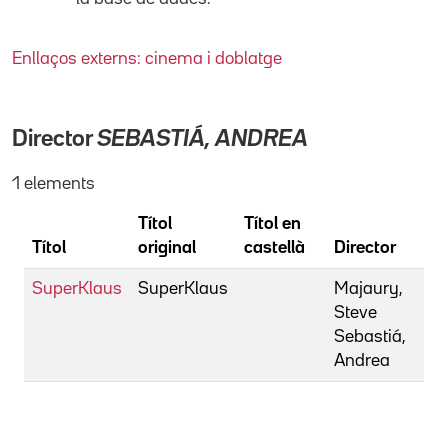
Enllaços externs: cinema i doblatge
Director
SEBASTIÁ, ANDREA
1 elements
Títol
Títol en
Títol
original
castellà
Director
SuperKlaus
SuperKlaus
Majaury,
Steve
Sebastiá,
Andrea