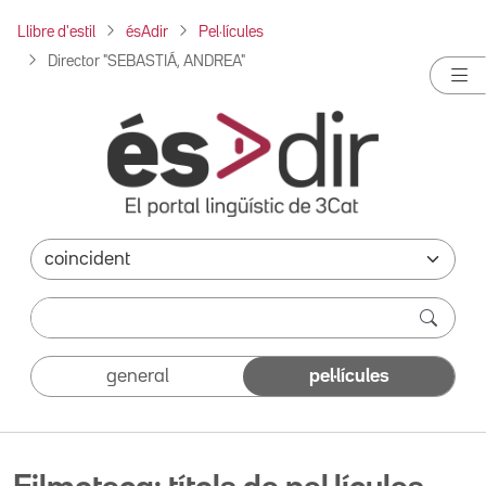
Llibre d'estil
ésAdir
Pel·lícules
Director "SEBASTIÁ, ANDREA"
general
pel·lícules