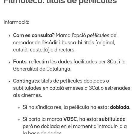
Filmoteca: títols de pel·lícules
Informació:
Com es consulta?
Marca l'opció
pel·lícules
del
cercador de l'ésAdir i busca-hi títols (original,
català, castellà) o directors.
Fonts
: reflectim les dades facilitades per 3Cat i la
Generalitat de Catalunya.
Continguts
: títols de pel·lícules doblades o
subtitulades en català emeses a 3Cat o estrenades
als cinemes.
Si no s'indica res, la pel·lícula ha estat
doblada
.
Si porta la marca
VOSC
, ha estat
subtitulada
però no doblada en el moment d'introduir-la a
la base de dades.