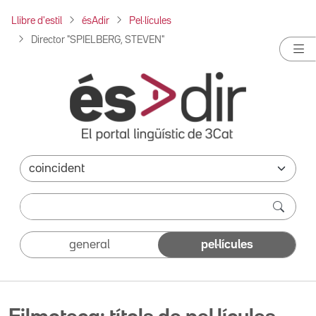
Llibre d'estil
ésAdir
Pel·lícules
Director "SPIELBERG, STEVEN"
general
pel·lícules