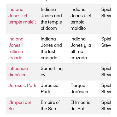
Indiana
Indiana
Indiana
Spielbe
Jones i el
Jones and
Jones y el
Steven
temple maleït
the temple
templo
of doom
maldito
Indiana
Indiana
Indiana
Spielbe
Jones i
Jones and
Jones y la
Steven
l'última
the last
última
croada
crusade
cruzada
Influència
Something
Spielbe
diabòlica
evil
Steven
Jurassic Park
Jurassic
Parque
Spielbe
Park
Jurásico
Steven
L'Imperi del
Empire of
El Imperio
Spielbe
Sol
the Sun
del Sol
Steven