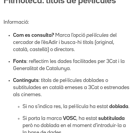
Filmoteca: títols de pel·lícules
Informació:
Com es consulta?
Marca l'opció
pel·lícules
del
cercador de l'ésAdir i busca-hi títols (original,
català, castellà) o directors.
Fonts
: reflectim les dades facilitades per 3Cat i la
Generalitat de Catalunya.
Continguts
: títols de pel·lícules doblades o
subtitulades en català emeses a 3Cat o estrenades
als cinemes.
Si no s'indica res, la pel·lícula ha estat
doblada
.
Si porta la marca
VOSC
, ha estat
subtitulada
però no doblada en el moment d'introduir-la a
la base de dades.