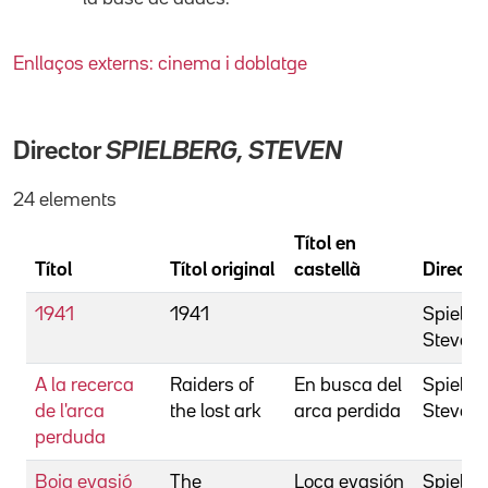
Enllaços externs: cinema i doblatge
Director
SPIELBERG, STEVEN
24 elements
Títol en
Títol
Títol original
castellà
Directo
1941
1941
Spielbe
Steven
A la recerca
Raiders of
En busca del
Spielbe
de l'arca
the lost ark
arca perdida
Steven
perduda
Boja evasió
The
Loca evasión
Spielbe