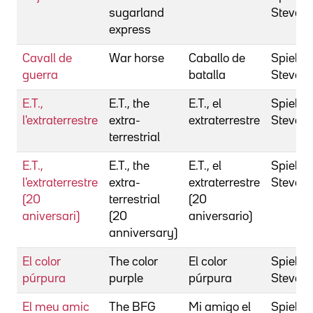
sugarland
Steven
express
Cavall de
War horse
Caballo de
Spielbe
guerra
batalla
Steven
E.T.,
E.T., the
E.T., el
Spielbe
l'extraterrestre
extra-
extraterrestre
Steven
terrestrial
E.T.,
E.T., the
E.T., el
Spielbe
l'extraterrestre
extra-
extraterrestre
Steven
(20
terrestrial
(20
aniversari)
(20
aniversario)
anniversary)
El color
The color
El color
Spielbe
púrpura
purple
púrpura
Steven
El meu amic
The BFG
Mi amigo el
Spielbe