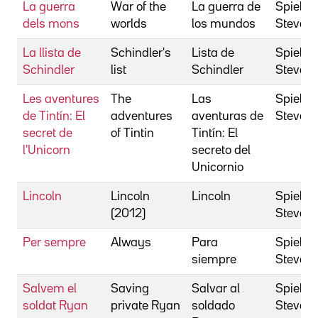
La guerra
War of the
La guerra de
Spielbe
dels mons
worlds
los mundos
Steven
La llista de
Schindler's
Lista de
Spielbe
Schindler
list
Schindler
Steven
Les aventures
The
Las
Spielbe
de Tintín: El
adventures
aventuras de
Steven
secret de
of Tintin
Tintín: El
l'Unicorn
secreto del
Unicornio
Lincoln
Lincoln
Lincoln
Spielbe
(2012)
Steven
Per sempre
Always
Para
Spielbe
siempre
Steven
Salvem el
Saving
Salvar al
Spielbe
soldat Ryan
private Ryan
soldado
Steven