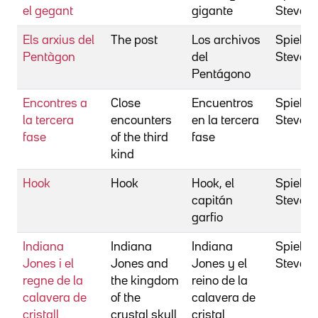
el gegant
gigante
Steven
Els arxius del
The post
Los archivos
Spielbe
Pentàgon
del
Steven
Pentágono
Encontres a
Close
Encuentros
Spielbe
la tercera
encounters
en la tercera
Steven
fase
of the third
fase
kind
Hook
Hook
Hook, el
Spielbe
capitán
Steven
garfio
Indiana
Indiana
Indiana
Spielbe
Jones i el
Jones and
Jones y el
Steven
regne de la
the kingdom
reino de la
calavera de
of the
calavera de
cristall
crystal skull
cristal