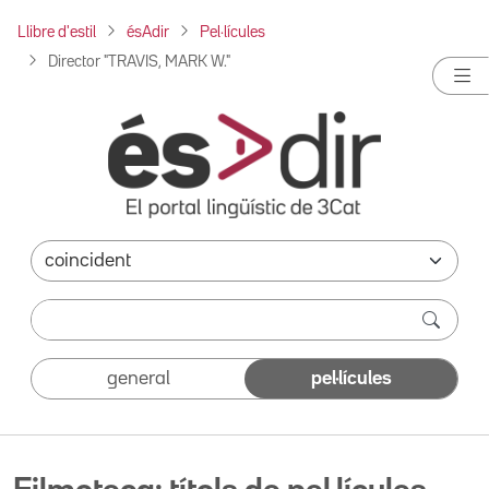
Llibre d'estil
ésAdir
Pel·lícules
Director "TRAVIS, MARK W."
general
pel·lícules