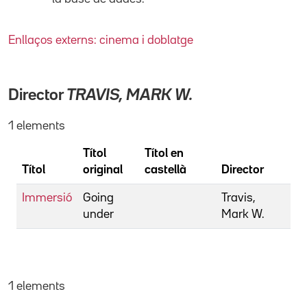
Enllaços externs: cinema i doblatge
Director
TRAVIS, MARK W.
1 elements
Títol
Títol en
Títol
original
castellà
Director
Immersió
Going
Travis,
under
Mark W.
1 elements