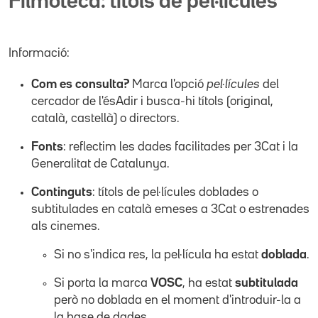
Filmoteca: títols de pel·lícules
Informació:
Com es consulta?
Marca l'opció
pel·lícules
del
cercador de l'ésAdir i busca-hi títols (original,
català, castellà) o directors.
Fonts
: reflectim les dades facilitades per 3Cat i la
Generalitat de Catalunya.
Continguts
: títols de pel·lícules doblades o
subtitulades en català emeses a 3Cat o estrenades
als cinemes.
Si no s'indica res, la pel·lícula ha estat
doblada
.
Si porta la marca
VOSC
, ha estat
subtitulada
però no doblada en el moment d'introduir-la a
la base de dades.