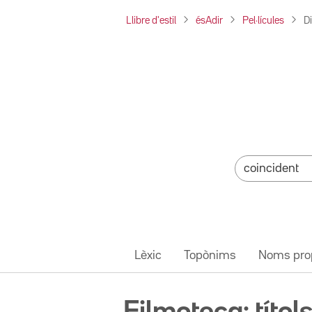
Llibre d'estil
ésAdir
Pel·lícules
D
Lèxic
Topònims
Noms pro