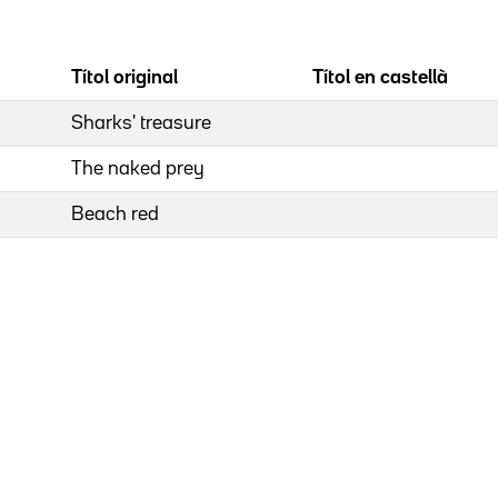
Títol original
Títol en castellà
Sharks' treasure
The naked prey
Beach red