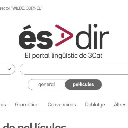
irector "WILDE, CORNEL"
general
pel·lícules
pis
Gramàtica
Convencions
Doblatge
Altres