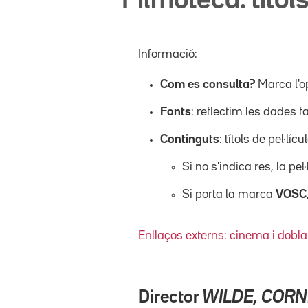
Filmoteca: títols
Informació:
Com es consulta?
Marca l'o
Fonts
: reflectim les dades f
Continguts
: títols de pel·l
Si no s'indica res, la pel
Si porta la marca
VOSC
Enllaços externs: cinema i dobla
Director
WILDE, CORN