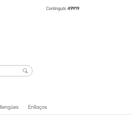
Continguts:
49919
 llengües
Enllaços