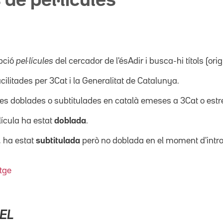
 de pel·lícules
pció
pel·lícules
del cercador de l'ésAdir i busca-hi títols (orig
acilitades per 3Cat i la Generalitat de Catalunya.
ícules doblades o subtitulades en català emeses a 3Cat o es
·lícula ha estat
doblada
.
, ha estat
subtitulada
però no doblada en el moment d'intro
tge
EL