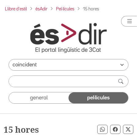
Llibre d'estil
ésAdir
Pel·lícules
15 hores
general
pel·lícules
15 hores
Compartir pe
Compart
Co