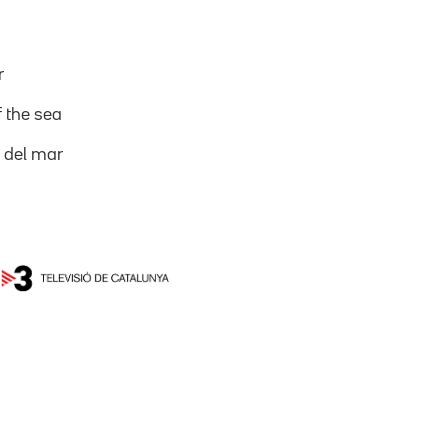
r
f the sea
n del mar