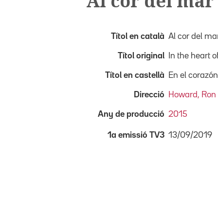
Al cor del mar
Títol en català
Al cor del ma
Títol original
In the heart o
Títol en castellà
En el corazó
Direcció
Howard, Ron
Any de producció
2015
13/09/2019
1a emissió TV3