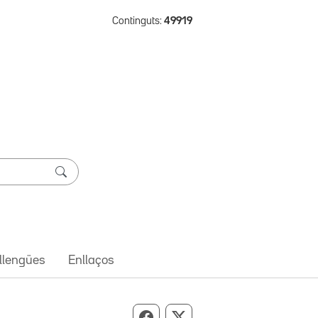
Continguts:
49919
 llengües
Enllaços