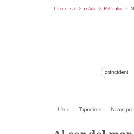
Llibre d'estil
ésAdir
Pel·lícules
A
Lèxic
Topònims
Noms pro