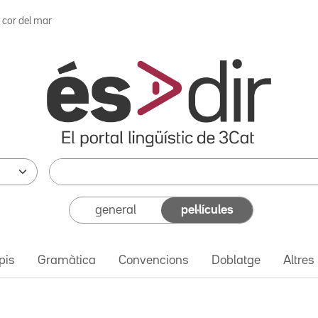
l cor del mar
general
pel·lícules
pis
Gramàtica
Convencions
Doblatge
Altres