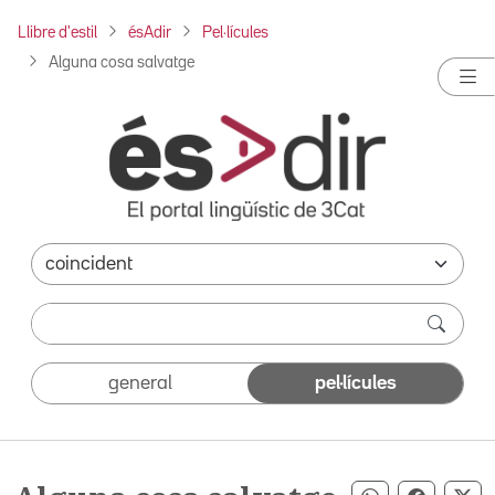
Llibre d'estil
ésAdir
Pel·lícules
Alguna cosa salvatge
general
pel·lícules