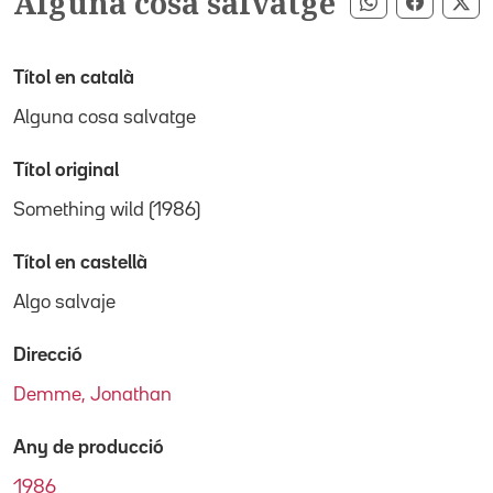
Alguna cosa salvatge
Compartir pe
Compart
Co
Títol en català
Alguna cosa salvatge
Títol original
Something wild (1986)
Títol en castellà
Algo salvaje
Direcció
Demme, Jonathan
Any de producció
1986