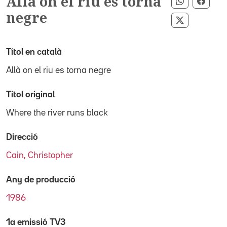
Allà on el riu es torna
Compartir
Compa
negre
Compartir 
Títol en català
Allà on el riu es torna negre
Títol original
Where the river runs black
Direcció
Cain, Christopher
Any de producció
1986
1a emissió TV3