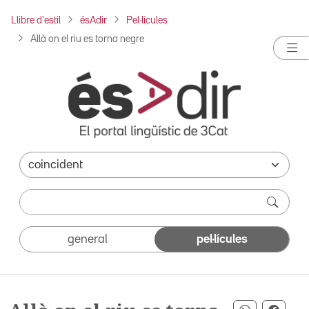
Llibre d'estil
ésAdir
Pel·lícules
Allà on el riu es torna negre
general
pel·lícules