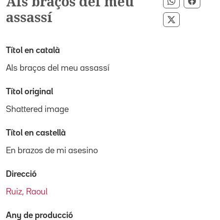
Als braços del meu
Compartir 
Compa
assassí
Compartir p
Títol en català
Als braços del meu assassí
Títol original
Shattered image
Títol en castellà
En brazos de mi asesino
Direcció
Ruiz, Raoul
Any de producció