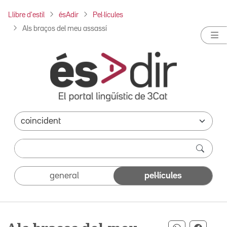
Llibre d'estil
ésAdir
Pel·lícules
Als braços del meu assassí
general
pel·lícules