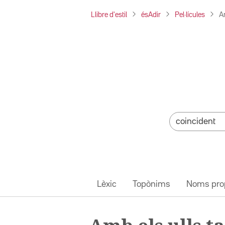
Llibre d'estil
ésAdir
Pel·lícules
A
Lèxic
Topònims
Noms pro