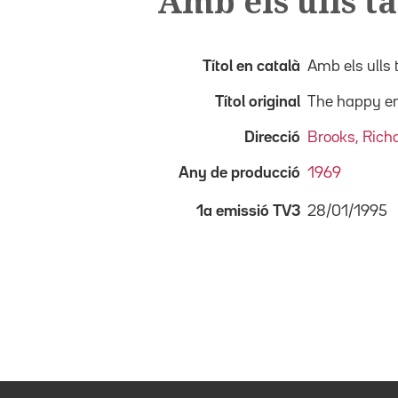
Amb els ulls t
Títol en català
Amb els ulls 
Títol original
The happy e
Direcció
Brooks, Rich
Any de producció
1969
28/01/1995
1a emissió TV3