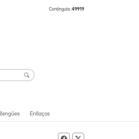
Continguts:
49919
 llengües
Enllaços