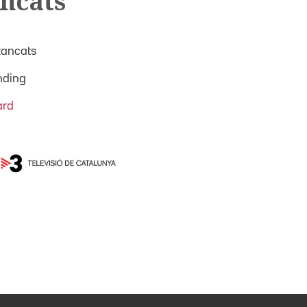
ancats
tancats
nding
ard