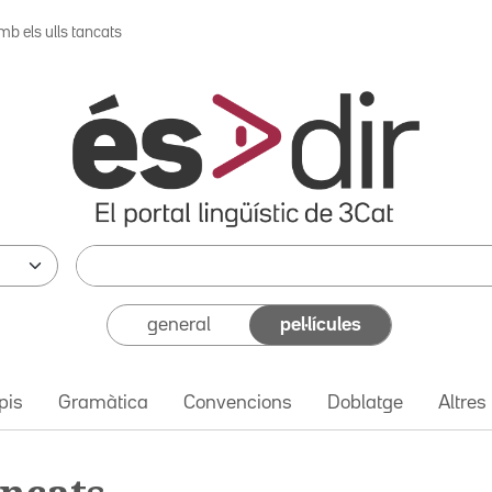
mb els ulls tancats
general
pel·lícules
pis
Gramàtica
Convencions
Doblatge
Altres