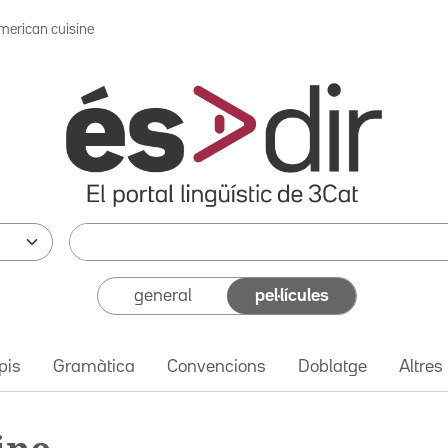
merican cuisine
general
pel·lícules
pis
Gramàtica
Convencions
Doblatge
Altres