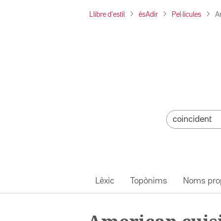
Llibre d'estil
ésAdir
Pel·lícules
A
Lèxic
Topònims
Noms pro