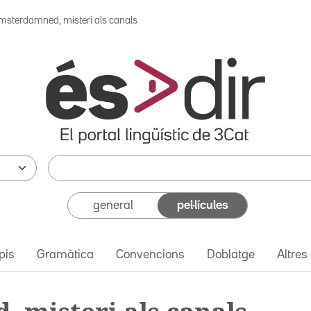
msterdamned, misteri als canals
general
pel·lícules
pis
Gramàtica
Convencions
Doblatge
Altres