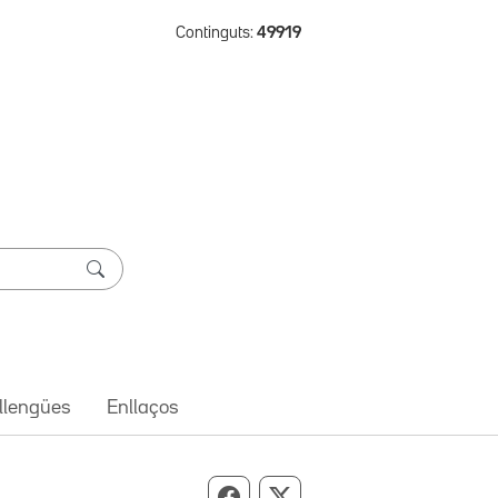
Continguts:
49919
 llengües
Enllaços