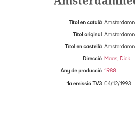
Amsterdamned,
Títol en català
Amsterdamned
Títol original
Amsterdamn
Títol en castellà
Amsterdamned
Direcció
Maas, Dick
Any de producció
1988
04/12/1993
1a emissió TV3