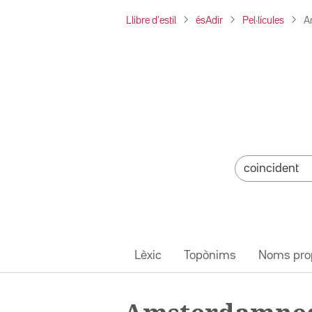
Llibre d'estil
ésAdir
Pel·lícules
A
Lèxic
Topònims
Noms pro