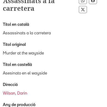
Assassinats a la
Compartir 
Compar
carretera
Compartir p
Títol en català
Assassinats a la carretera
Títol original
Murder at the wayside
Títol en castellà
Asesinato en el wayside
Direcció
Wilson, Darin
Any de producció