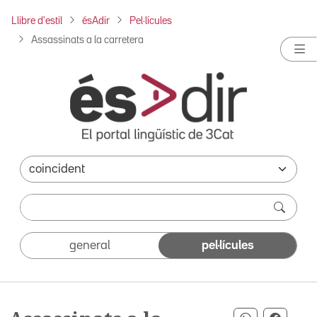
Llibre d'estil
ésAdir
Pel·lícules
Assassinats a la carretera
general
pel·lícules