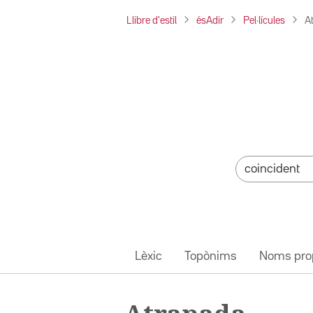
Llibre d'estil
ésAdir
Pel·lícules
A
Lèxic
Topònims
Noms pro