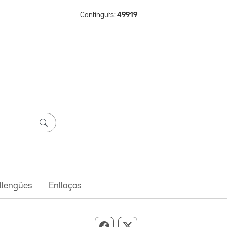
Continguts:
49919
 llengües
Enllaços