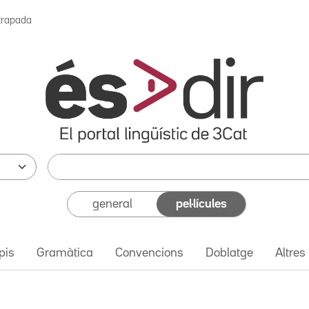
trapada
general
pel·lícules
pis
Gramàtica
Convencions
Doblatge
Altres