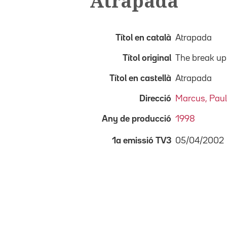
Atrapada
Títol en català
Atrapada
Títol original
The break up
Títol en castellà
Atrapada
Direcció
Marcus, Paul
Any de producció
1998
05/04/2002
1a emissió TV3