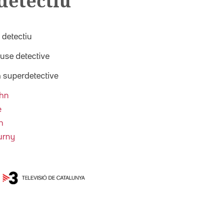
 detectiu
í detectiu
use detective
ón superdetective
ohn
e
n
urny