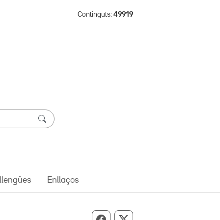
Continguts:
49919
 llengües
Enllaços