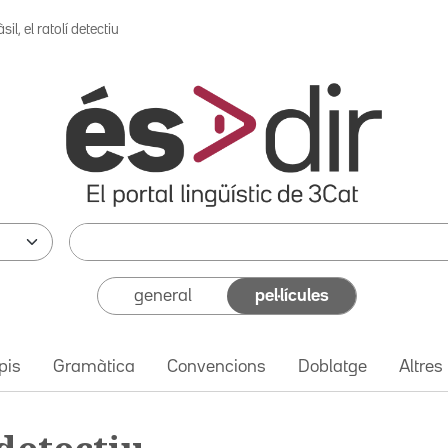
sil, el ratolí detectiu
general
pel·lícules
pis
Gramàtica
Convencions
Doblatge
Altres