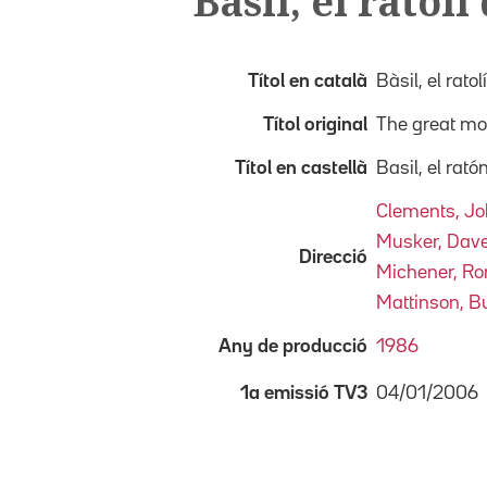
Bàsil, el ratolí
Títol en català
Bàsil, el ratol
Títol original
The great mo
Títol en castellà
Basil, el rat
Clements, J
Musker, Dav
Direcció
Michener, Ro
Mattinson, B
Any de producció
1986
04/01/2006
1a emissió TV3