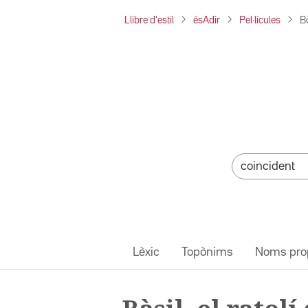
Llibre d'estil
ésAdir
Pel·lícules
Bà
Lèxic
Topònims
Noms pro