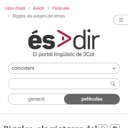
Llibre d'estil
ésAdir
Pel·lícules
Biggles, els viatgers del temps
general
pel·lícules