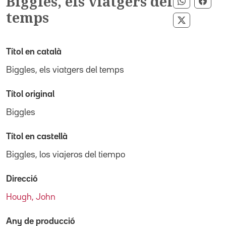
Biggles, els viatgers del
Compartir
Comp
temps
Compartir
Títol en català
Biggles, els viatgers del temps
Títol original
Biggles
Títol en castellà
Biggles, los viajeros del tiempo
Direcció
Hough, John
Any de producció