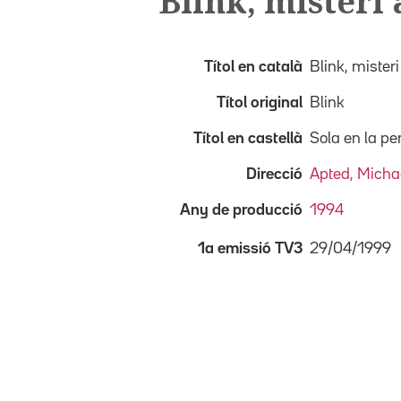
Blink, misteri
Títol en català
Blink, mister
Títol original
Blink
Títol en castellà
Sola en la p
Direcció
Apted, Micha
Any de producció
1994
29/04/1999
1a emissió TV3