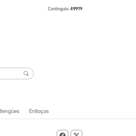
Continguts:
49919
 llengües
Enllaços