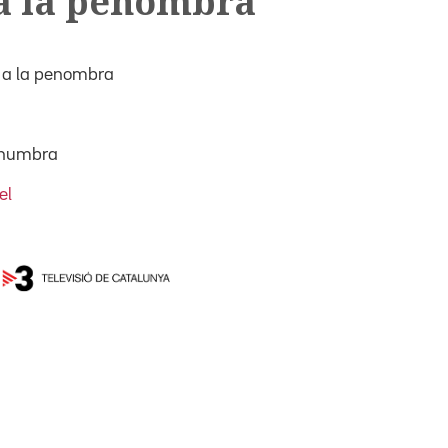
 a la penombra
i a la penombra
enumbra
el