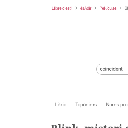
Llibre d'estil
ésAdir
Pel·lícules
B
Lèxic
Topònims
Noms pro