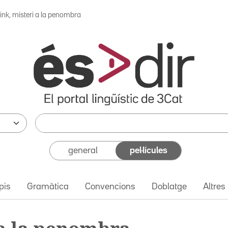
link, misteri a la penombra
general
pel·lícules
pis
Gramàtica
Convencions
Doblatge
Altres