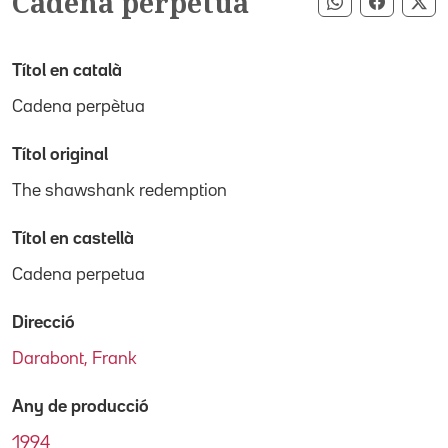
Cadena perpètua
Compartir pe
Compart
Co
Títol en català
Cadena perpètua
Títol original
The shawshank redemption
Títol en castellà
Cadena perpetua
Direcció
Darabont, Frank
Any de producció
1994