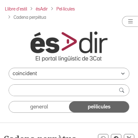
Llibre d'estil
ésAdir
Pel·lícules
Cadena perpètua
general
pel·lícules