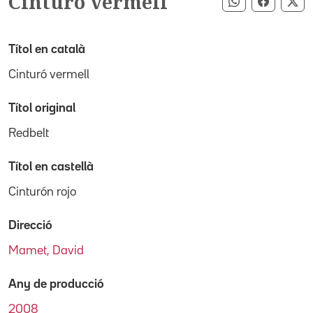
Cinturó vermell
Compartir pe
Compart
Co
Títol en català
Cinturó vermell
Títol original
Redbelt
Títol en castellà
Cinturón rojo
Direcció
Mamet, David
Any de producció
2008