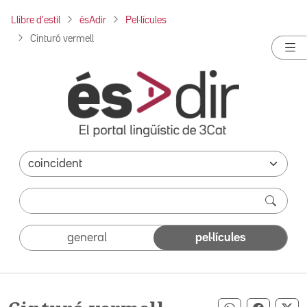
Llibre d'estil
ésAdir
Pel·lícules
Cinturó vermell
general
pel·lícules