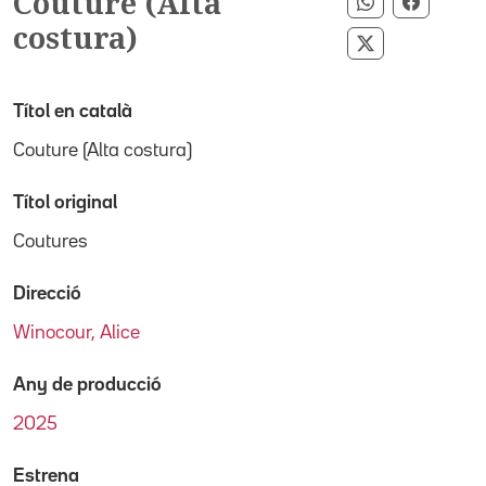
Couture (Alta
Compartir p
Compart
costura)
Compartir pe
Títol en català
Couture (Alta costura)
Títol original
Coutures
Direcció
Winocour, Alice
Any de producció
2025
Estrena