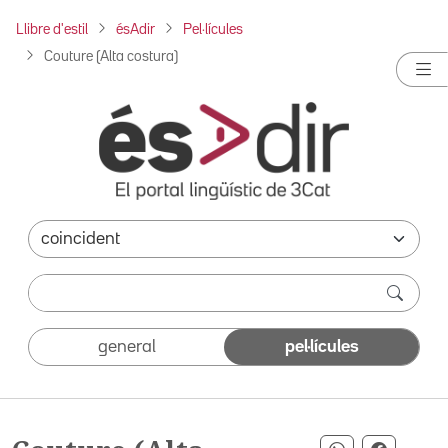
Llibre d'estil
ésAdir
Pel·lícules
Couture (Alta costura)
general
pel·lícules