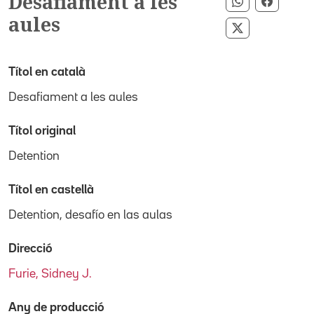
Desafiament a les
Compartir p
Compart
aules
Compartir pe
Títol en català
Desafiament a les aules
Títol original
Detention
Títol en castellà
Detention, desafío en las aulas
Direcció
Furie, Sidney J.
Any de producció