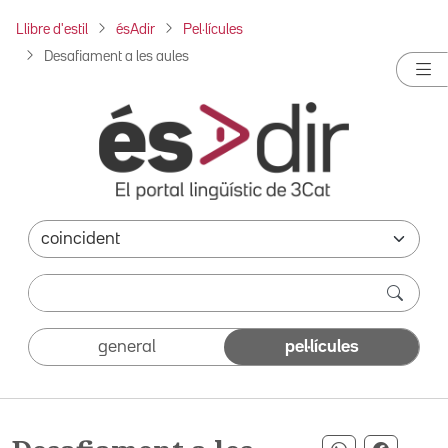
Llibre d'estil
ésAdir
Pel·lícules
Desafiament a les aules
general
pel·lícules