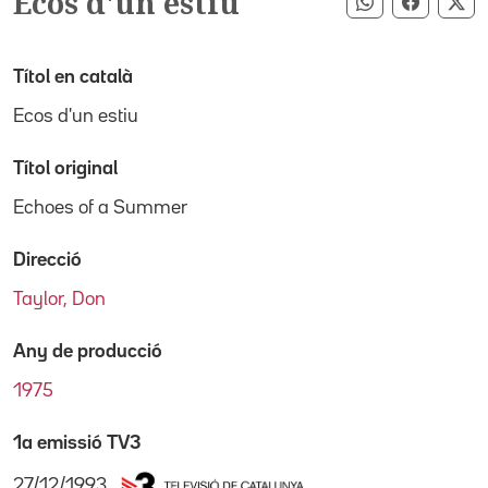
Ecos d'un estiu
Compartir pe
Compart
Co
Títol en català
Ecos d'un estiu
Títol original
Echoes of a Summer
Direcció
Taylor, Don
Any de producció
1975
1a emissió TV3
27/12/1993