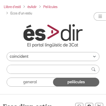
Llibre d'estil
ésAdir
Pel·lícules
Ecos d'un estiu
general
pel·lícules