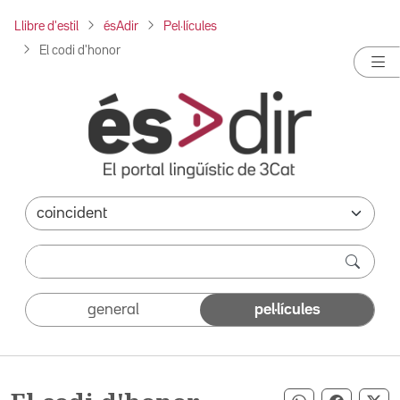
Llibre d'estil
ésAdir
Pel·lícules
El codi d'honor
general
pel·lícules