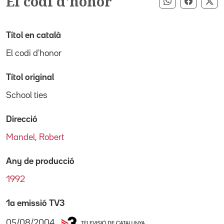
El codi d'honor
Compartir pe
Compart
Co
Títol en català
El codi d'honor
Títol original
School ties
Direcció
Mandel, Robert
Any de producció
1992
1a emissió TV3
05/08/2004